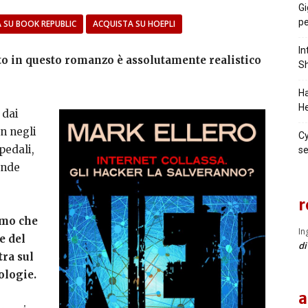
Gi
pe
 SU BOOK REPUBLIC
ACQUISTA SU HOEPLI
In
to in questo romanzo è assolutamente realistico
Sh
Ha
He
 dai
on negli
Cy
pedali,
se
ende
r
smo che
In
 e del
di
tra sul
ologie.
a