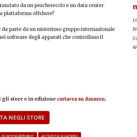
ranciato da un peschereccio e un data center
a piattaforma offshore?
Lo
En
r da parte da un misterioso gruppo internazionale
el software degli apparati che controllano il
C
W
 gli store e in edizione
cartacea su Amazon
.
TA NEGLI STORE
 SU BOOK REPUBLIC
ACQUISTA SU HOEPLI