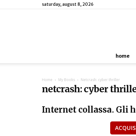
saturday, august 8, 2026
home
Home
My Books
Netcrash: cyber thriller
netcrash: cyber thrill
Internet collassa. Gli 
ACQUIS