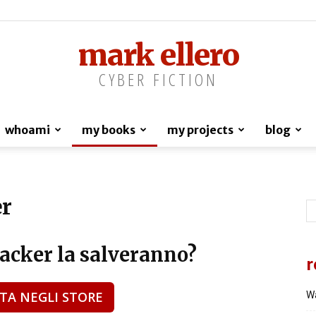
mark ellero
CYBER FICTION
whoami
my books
my projects
blog
er
hacker la salveranno?
r
TA NEGLI STORE
Wa