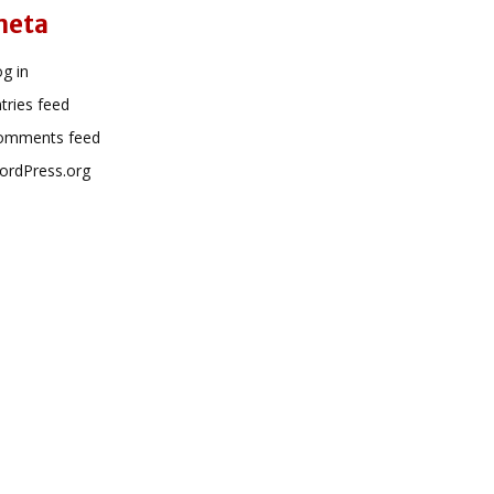
meta
g in
tries feed
omments feed
ordPress.org