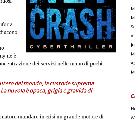
truosi
M
M
uforia
S
ediscono
A
J
no
M
ny ne è
Ap
oncentrazione dei servizi nelle mano di pochi.
M
l’utero del mondo, la custode suprema
a nuvola è opaca, grigia e gravida di
c
Ne
mmatore mandare in crisi un grande motore di
Wr