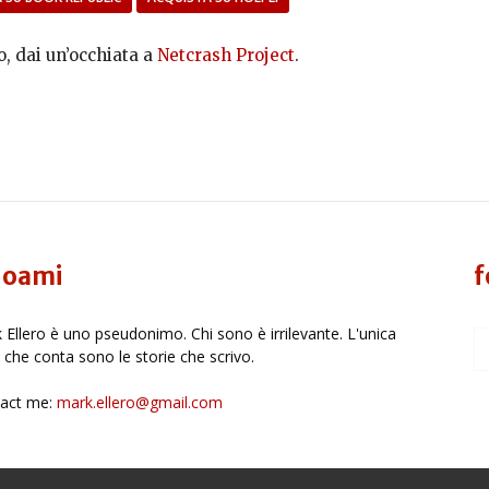
, dai un’occhiata a
Netcrash Project
.
oami
f
 Ellero è uno pseudonimo. Chi sono è irrilevante. L'unica
 che conta sono le storie che scrivo.
act me:
mark.ellero@gmail.com