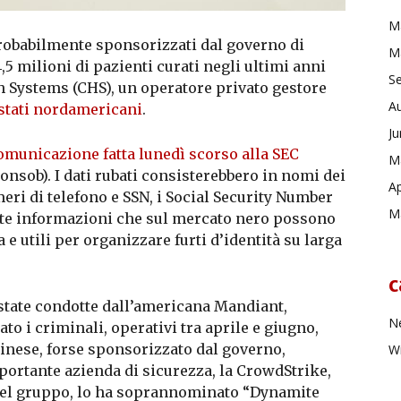
M
robabilmente sponsorizzati dal governo di
M
,5 milioni di pazienti curati negli ultimi anni
S
 Systems (CHS), un operatore privato gestore
A
 stati nordamericani
.
J
omunicazione fatta lunedì scorso alla SEC
M
onsob). I dati rubati consisterebbero in nomi dei
Ap
meri di telefono e SSN, i Social Security Number
M
Tutte informazioni che sul mercato nero possono
 e utili per organizzare furti d’identità su larga
c
 state condotte dall’americana Mandiant,
Ne
ato i criminali, operativi tra aprile e giugno,
inese, forse sponsorizzato dal governo,
Wr
portante azienda di sicurezza, la CrowdStrike,
del gruppo, lo ha soprannominato “Dynamite