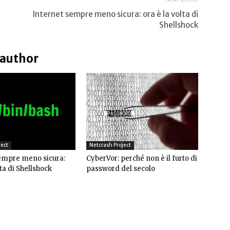
Internet sempre meno sicura: ora è la volta di
Shellshock
 author
ject
Netcrash Project
empre meno sicura:
CyberVor: perché non è il furto di
lta di Shellshock
password del secolo