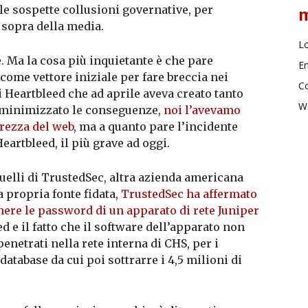
 le sospette collusioni governative, per
 sopra della media.
Lo
sé. Ma la cosa più inquietante è che pare
En
come vettore iniziale per fare breccia nei
C
i Heartbleed che ad aprile aveva creato tanto
W
 minimizzato le conseguenze,
noi l’avevamo
urezza del web
, ma a quanto pare l’incidente
Heartbleed, il più grave ad oggi.
uelli di TrustedSec, altra azienda americana
a propria fonte fidata,
TrustedSec ha affermato
enere le password di un apparato di rete Juniper
d e il fatto che il software dell’apparato non
penetrati nella rete interna di CHS, per i
database da cui poi sottrarre i 4,5 milioni di