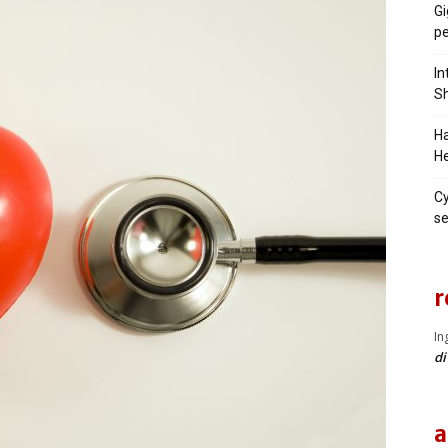
Gi
pe
In
Sh
Ha
He
Cy
se
r
In
di
a