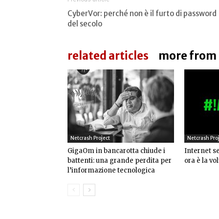
CyberVor: perché non è il furto di password
del secolo
related articles
more from
Netcrash Project
Netcrash Pro
GigaOm in bancarotta chiude i
Internet s
battenti: una grande perdita per
ora è la vo
l’informazione tecnologica