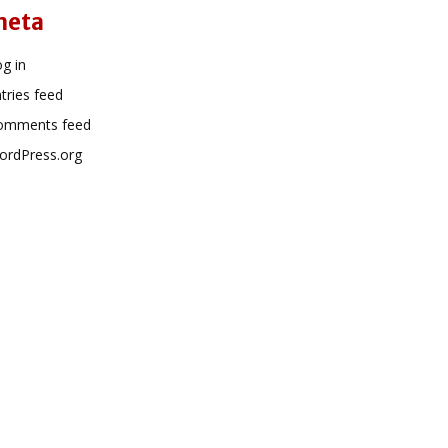
meta
g in
tries feed
omments feed
ordPress.org