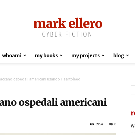
mark ellero
CYBER FICTION
whoami
my books
my projects
blog
ttaccano ospedali americani usando Heartbleed
cano ospedali americani
r
6954
0
Wa