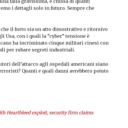
 una falla gravissima, e chissà di quanti
emo i dettagli solo in futuro. Sempre che
he il furto sia un atto dimostrativo e ritorsivo
li Usa, con i quali la “cyber” tensione è
icano ha incriminato cinque militari cinesi con
li per rubare segreti industriali.
autori dell’attacco agli ospedali americani siano
 terroristi? Quanti e quali danni avrebbero potuto
h Heartbleed exploit, security firm claims