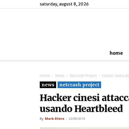
saturday, august 8, 2026
home
Home
News
Netcrash Project
Hacker cinesi a
news
netcrash project
Hacker cinesi attac
usando Heartbleed
By
Mark Ellero
-
22/08/2014