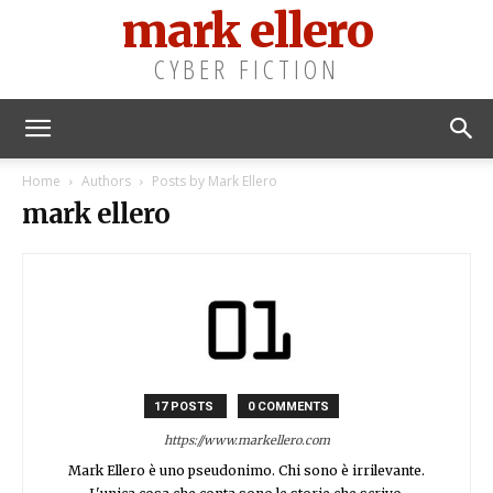
mark ellero
CYBER FICTION
Home
Authors
Posts by Mark Ellero
mark ellero
17 POSTS
0 COMMENTS
https://www.markellero.com
Mark Ellero è uno pseudonimo. Chi sono è irrilevante.