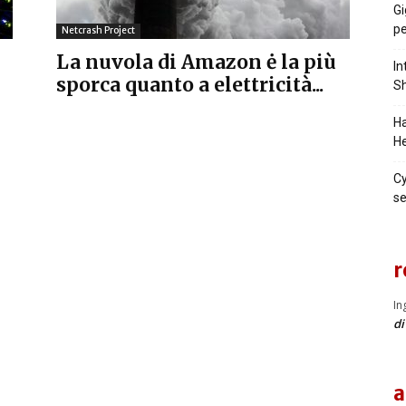
Gi
pe
Netcrash Project
La nuvola di Amazon ė la più
In
sporca quanto a elettricità...
Sh
Ha
He
Cy
se
r
In
di
a