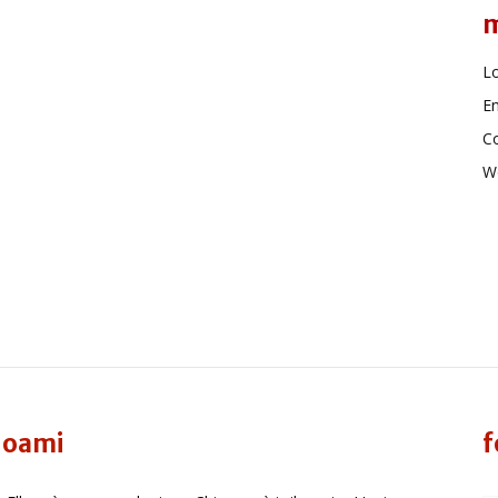
Lo
En
C
W
oami
f