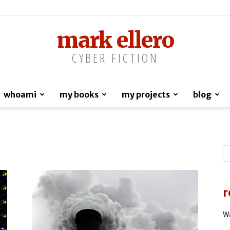
mark ellero
CYBER FICTION
whoami
my books
my projects
blog
r
Wa