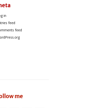
meta
g in
tries feed
omments feed
ordPress.org
ollow me