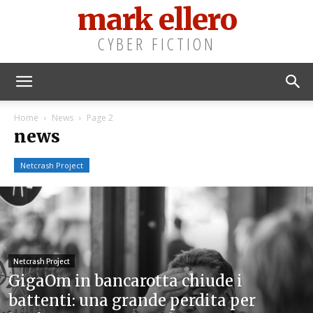
mark ellero
CYBER FICTION
Home
News
Page 2
news
Netcrash Project
Netcrash Project
GigaOm in bancarotta chiude i
battenti: una grande perdita per