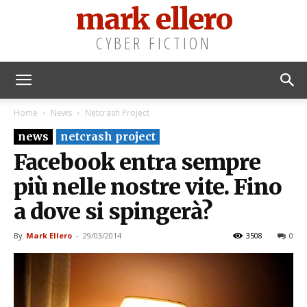
mark ellero
CYBER FICTION
Home
News
Netcrash Project
news
netcrash project
Facebook entra sempre
più nelle nostre vite. Fino
a dove si spingerà?
By
Mark Ellero
-
29/03/2014
3508
0